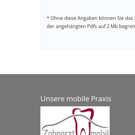
t
e
* Ohne diese Angaben können Sie das F
l
der angehängten Pdfs auf 2 Mb begrenz
a
s
A
s
l
e
t
d
e
i
r
e
n
s
a
e
Unsere mobile Praxis
t
s
i
F
v
e
e
l